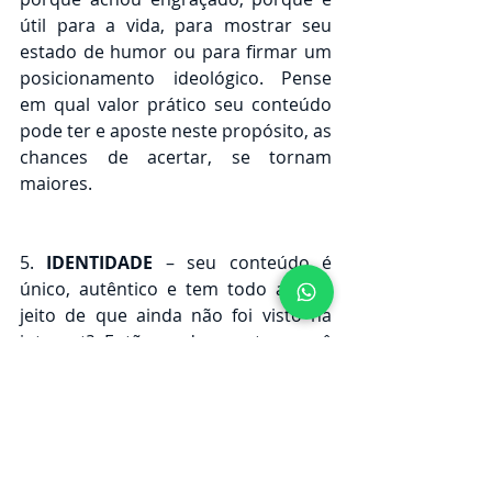
útil para a vida, para mostrar seu 
estado de humor ou para firmar um 
posicionamento ideológico. Pense 
em qual valor prático seu conteúdo 
pode ter e aposte neste propósito, as 
chances de acertar, se tornam 
maiores.
5. 
IDENTIDADE
 – seu conteúdo é 
único, autêntico e tem todo aquele 
jeito de que ainda não foi visto na 
internet? Então pode apostar, você 
está no caminho certo para fazer 
dele um viral!
Na era do excesso de conteúdos, 