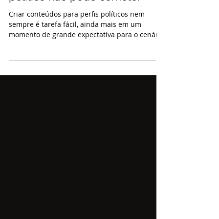
3 min de leitura
O erro que um social media
político não pode cometer
Criar conteúdos para perfis políticos nem
sempre é tarefa fácil, ainda mais em um
momento de grande expectativa para o cenário
eleitoral....